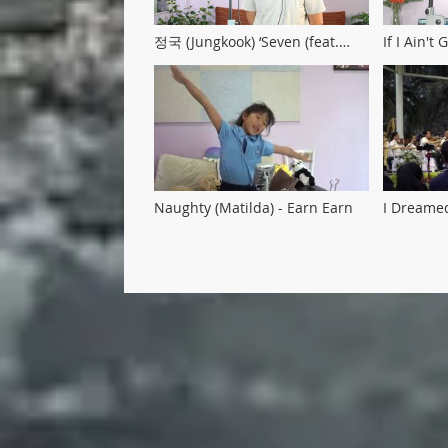
정국 (Jungkook) ‘Seven (feat.
If I Ain't
Latto)’ cover by Ben
@Octave
Naughty (Matilda) - Earn Earn
I Dreame
(Momiji) 
Symphony