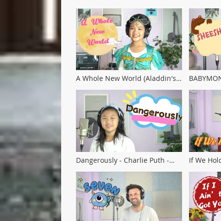
Never Enough ft. Nathan Sykes
(Giles Cov
I Cover By Mind
A Whole New World (Aladdin's
BABYMON
Theme) I Huyin cover
by Baimo
Dangerously - Charlie Puth -
If We Hol
(Babymonster - Ahyeon) I cover
@Octave
by Lilo