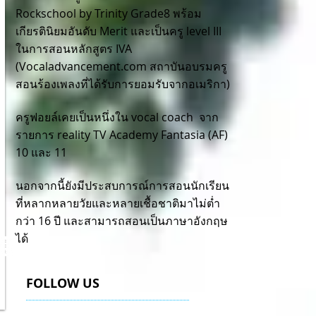
Rockschool by Trinity Grade8 พร้อม
เกียรตินิยมอันดับ Merit และเป็นครู level III
ในการสอนหลักสูตร IVA
(Vocaladvancement.com สถาบันอบรมครู
สอนร้องเพลงที่ได้รับการยอมรับจากอเมริกา)
ครูฟอยล์เคยเป็นหนึ่งใน vocal coach จาก
รายการ reality TV Academy Fantasia (AF)
10 และ 11
นอกจากนี้ยังมีประสบการณ์การสอนนักเรียน
ที่หลากหลายวัยและหลายเชื้อชาติมาไม่ตํ่า
กว่า 16 ปี และสามารถสอนเป็นภาษาอังกฤษ
ได้
FOLLOW US