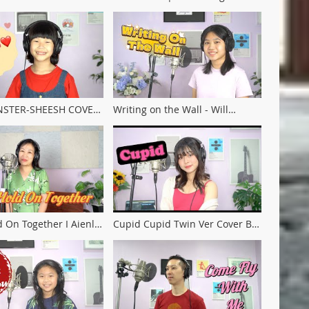
er)
by Noina
STER-SHEESH COVER
Writing on the Wall - Will
n
Stetson 【Kaveh Fansong】
cover by Atita
d On Together I Aienla
Cupid Cupid Twin Ver Cover By
28
Share