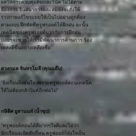
ผลให้การควบคุมลมและโน้ต ไม่่ได้ตาม
ต้องการ จินตนาการและสมองจะสั่งให้
ร่างกายแก้ไขระบบให้เป็นไปอย่างถูกต้อง
ตามแบบ ฝึกหัดที่ครูฟรอยด์ให้ฝึกฝน ฉะนั้น
เทคนิคของครูฟรอยด์บวกกับการฝึกฝน
บ่อยๆจะช่วยให้เรามีพัฒนาการด้านการ ร้อง
เพลงดีขึ้นอย่างเหลือเชื่อ"
ดวงกมล จันทรโมลี (คุณแอ๊บ)
"ยิ่งเรียนยิ่งมั่นใจ เพราะครูฟอยล์สอนเทคนิค
ให้ไม่ต้องกลัวไมค์อีกต่อไป"
กษิดิศ ยูสานนท์ (นํ้าซุป)
"ครูฟอยล์สอนได้ดีมากๆใจดีและไม่ว่า
นักเรียนจะผิดสักกี่หน ครูฟอยล์ก็ยังใจเย็น