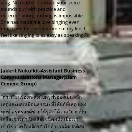
sing. No matter how bad your voice
sounds but with practice and
determination, nothing is impossible.
She has made me love singing even
more and for the first time of my life, I
feel like singing is as easy as speaking."
Jakkrit Nukulkit-Assistant Business
Communications Manager(Siam
Cement Group)
"การเรียนร้องเพลงกับครูฟรอยด์เป็นหลัก
เหตุและผลเหมือนธรรมะที่ให้แก้ที่เหตุ แห่ง
ทุกข์ ครูฟรอยด์ช่วยให้รู้สึกได้ว่าอวัยวะเป็น
เครื่องจักรกำเนิดเสียงชนิดหนึ่ง เมื่อเรา
เข้าใจว่าเครื่องจักรตัวใดทำงานผิดปกติส่ง