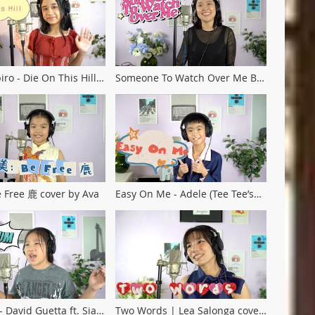
iro - Die On This Hill
Someone To Watch Over Me By
 Freya)
Ella Fitzgerald II Cover By Niw
Free 鹿 cover by Ava
Easy On Me - Adele (Tee Tee’s
cover)
- David Guetta ft. Sia
Two Words | Lea Salonga cover