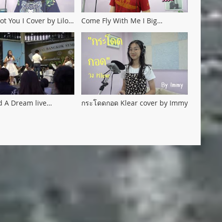
 Got You I Cover by Lilo
Come Fly With Me I Big
28
@Octave28
d A Dream live
กระโดดกอด Klear cover by Immy
with Bangkok
 Orchestra