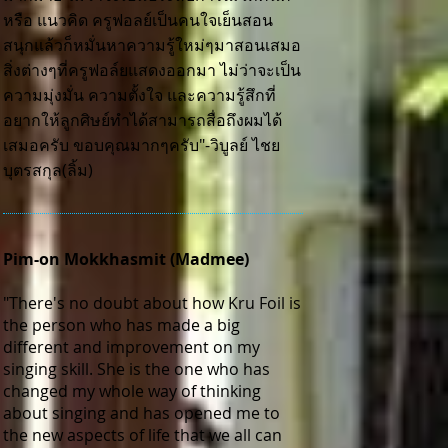
หรือ แนวคิด ครูฟอลย์เป็นคนใจเย็นสอน
สนุกแล้วก็หมั่นหาความรู้ใหม่ๆมาสอนเสมอ
สิ่งต่างๆที่ครูฟอล์ยแสดงออกมา ไม่ว่าจะเป็น
ความมุ่งมั่น ความตั้งใจ และความรู้สึกที่
อยากให้ลูกศิษย์ทำได้สามารถสื่อถึงผมได้
เสมอครับ ขอบคุณมากๆครับ"-วิบูลย์ ไชย
บุตรสกุล(ลิ้ม)
Pim-on Mokkhasmit (Madmee)
"There's no doubt about how Kru Foil is
the person who has made a big
different and improvement on my
singing skill. She is the one who has
changed my whole way of thinking
about singing and has opened me to
the new aspects of life that we all can