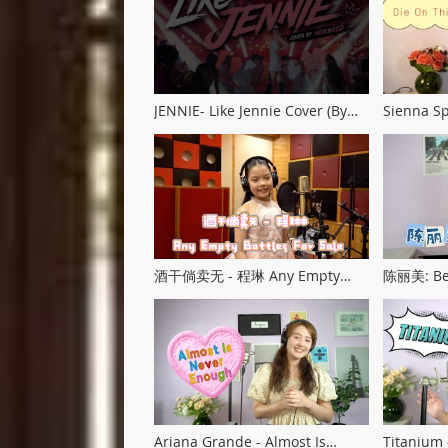
JENNIE- Like Jennie Cover (By
Sienna Sp
Nokweed)
(Cover by
酒干倘卖无 - 程琳 Any Empty
陈丽美: Be 
Bottles for Sale cover by Ava
Ariana Grande - Almost Is
Titanium 