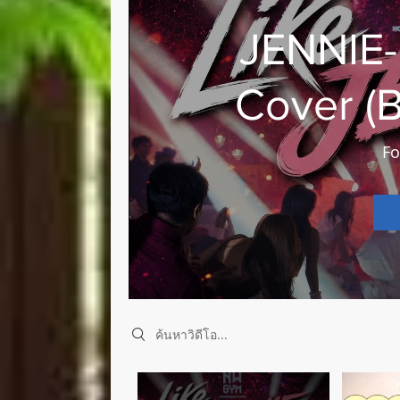
JENNIE-
Cover (
Fo
Search videos