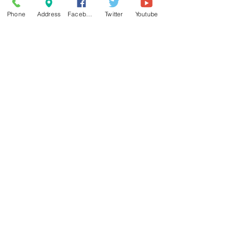
Phone
Address
Facebook
Twitter
Youtube
Send
© 2015 by Octave28. Proudly created with
Wix.com