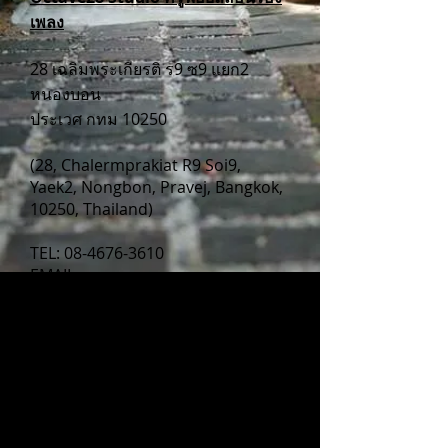
เพลง
28 เฉลิมพระเกียรติ ร9 ซ9 แยก2
หนองบอน
ประเวศ กทม 10250
(28, Chalermprakiat R9 Soi9,
Yaek2, Nongbon, Pravej, Bangkok,
10250, Thailand)
TEL:
08-4676-3610
EMAIL :
octave28studio@gmail.com
FACEBOOK :
www.facebook.com/octave28
LINE :
https://lin.ee/SuEnfK3
วิธีเดินทางเพื่อมาเรียนร้องเพลง
1. โดยรถยนตร์ขึ้นทางด่วนลงสุขุมวิท