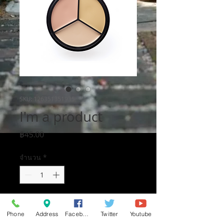
SKU: 126351351935
I'm a product
ราคา
฿45.00
จำนวน
*
เพิ่มลงในรถเข็น
Phone
Address
Facebook
Twitter
Youtube