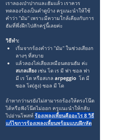
เราลองเป่าปากและฮัมแล้ว เราควร
ทดลองร้องเป็นคำดูบ้าง ครูแนะนำให้ใช้
คำว่า "มัม" เพราะมีความใกล้เคียงกับการ
ฮัมที่พึ่งฝึกไปสักครู่นี้เลยค่ะ
วิธีทำ:
เริ่มจากร้องคำว่า "มัม" ในช่วงเสียงก
ลางๆ ที่สบาย
แล้วลองไล่เสียงเหมือนตอนฮัม ค่ะ 
สเกลเสียง
 เช่น โด เร มี ฟา ซอล ฟา 
มี เร โด หรือสเกล 
arpeggio  
โด มี 
ซอล โด(สูง) ซอล มี โด 
ถ้าหากว่านรยังไม่สามารถร้องให้ตรงโน๊ต
ได้หรือฟังโน๊ตไม่ออก ครูแนะนำให้กลับ
ไปอ่านโพสท์ 
ร้องเพลงเพี้ยนคืออะไร 8 วิธี
แก้ไขการร้องเพลงเพี้ยนพร้อมแบบฝึกหัด