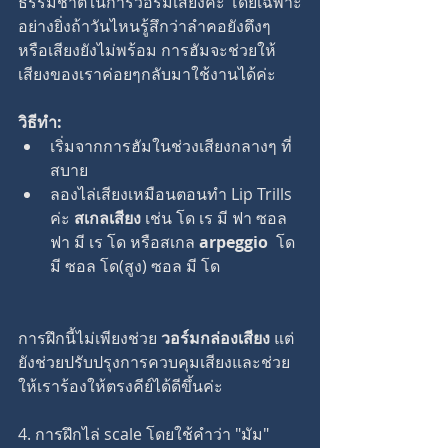
ธรรมชาติในการวอร์มเสียงค่ะ โดยเฉพาะ
อย่างยิ่งถ้าวันไหนรู้สึกว่าลำคอยังตึงๆ 
หรือเสียงยังไม่พร้อม การฮัมจะช่วยให้
เสียงของเราค่อยๆกลับมาใช้งานได้ค่ะ
วิธีทำ:
เริ่มจากการฮัมในช่วงเสียงกลางๆ ที่
สบาย
ลองไล่เสียงเหมือนตอนทำ Lip Trills 
ค่ะ 
สเกลเสียง
 เช่น โด เร มี ฟา ซอล 
ฟา มี เร โด หรือสเกล 
arpeggio  
โด 
มี ซอล โด(สูง) ซอล มี โด 
การฝึกนี้ไม่เพียงช่วย 
วอร์มกล่องเสียง
 แต่
ยังช่วยปรับปรุงการควบคุมเสียงและช่วย
ให้เราร้องให้ตรงคีย์ได้ดีขึ้นค่ะ
4. การฝึกไล่ scale โดยใช้คำว่า "มัม"