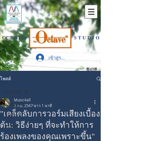
OCTAVE28
STUDIO
เข้าสู่ระบบ
TEL
084-676-3610
, LINE
โพสต์
All Posts
Music4all
All Posts
5 ก.ย. 2567
ยาว 1 นาที
"เคล็ดลับการวอร์มเสียงเบื้อง
Rhythm
ต้น: วิธีง่ายๆ ที่จะทำให้การ
Pitch
ร้องเพลงของคุณเพราะขึ้น"