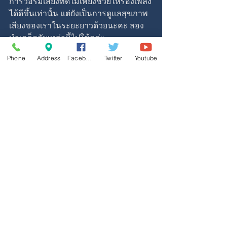
การวอร์มเสียงที่ดีไม่เพียงช่วยให้ร้องเพลง
ได้ดีขึ้นเท่านั้น แต่ยังเป็นการดูแลสุขภาพ
เสียงของเราในระยะยาวด้วยนะคะ ลอง
นำเคล็ดลับเหล่านี้ไปใช้ดูค่ะ
Phone
Address
Facebook
Twitter
Youtube
มีการวอร์มเสียงที่หลากหลายสำหรับ
หลายๆสถานการ์ณมากกว่านี้ค่ะ ถ้าสนใจ
เรียนร้องเพลงเพื่อการวอร์มเสียงที่
ออกแบบมาโดยเฉพาะเพื่อคุณเท่านั้น
ติดต่อได้ที่ด้านล่างค่ะ
ติดต่อสอบถามเรี่องเรียนร้องเพลงได้
 "
ที่
นี่
" 
หรือ
☎️ โทร 084-676-3610, Line : @744efjrg 
☎️ EMAIL : 
octave28studio@gmail.com
☎️ FACEBOOK 
:
www.facebook.com/octave28